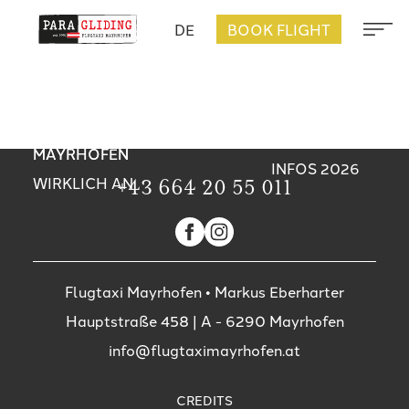
PARAGLEITEN
DE
BOOK FLIGHT
5 GRÜNDE
SO FÜHLT
IN
FÜR EINEN
SICH EIN
DIE SCHÖNSTEN
MAYRHOFEN:
TANDEMFLUG
TANDEMFLUG
SOMMERAKTIVITÄTEN
PREISE,
ÜBER
ÜBER
IN MAYRHOFEN
ABLAUF &
MAYRHOFEN
MAYRHOFEN
INFOS 2026
WIRKLICH AN
+43 664 20 55 011
Flugtaxi Mayrhofen • Markus Eberharter
Hauptstraße 458
| A -
6290
Mayrhofen
info@flugtaximayrhofen.at
CREDITS