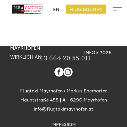
PARAGLEITEN
EN
FLUG BUCHEN
5 GRÜNDE
SO FÜHLT
IN
FÜR EINEN
SICH EIN
DIE SCHÖNSTEN
MAYRHOFEN:
TANDEMFLUG
TANDEMFLUG
SOMMERAKTIVITÄTEN
PREISE,
ÜBER
ÜBER
IN MAYRHOFEN
ABLAUF &
MAYRHOFEN
MAYRHOFEN
INFOS 2026
WIRKLICH AN
+43 664 20 55 011
Flugtaxi Mayrhofen • Markus Eberharter
Hauptstraße 458
| A -
6290
Mayrhofen
info@flugtaximayrhofen.at
IMPRESSUM